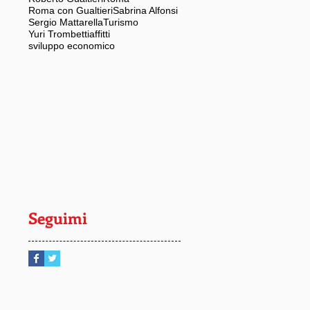
Roma con Gualtieri
Sabrina Alfonsi
Sergio Mattarella
Turismo
Yuri Trombetti
affitti
sviluppo economico
Seguimi