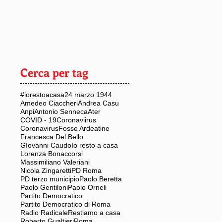
Cerca per tag
#iorestoacasa
24 marzo 1944
Amedeo Ciaccheri
Andrea Casu
Anpi
Antonio Senneca
Ater
COVID - 19
Coronaviirus
Coronavirus
Fosse Ardeatine
Francesca Del Bello
GIovanni Caudo
Io resto a casa
Lorenza Bonaccorsi
Massimiliano Valeriani
Nicola Zingaretti
PD Roma
PD terzo municipio
Paolo Beretta
Paolo Gentiloni
Paolo Orneli
Partito Democratico
Partito Democratico di Roma
Radio Radicale
Restiamo a casa
Roberto Gualtieri
Roma