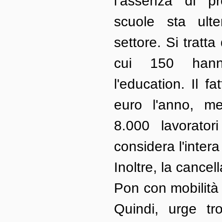
l’assenza di p
scuole sta ulter
settore. Si tratta
cui 150 hanno
l'education. Il fa
euro l'anno, me
8.000 lavorator
considera l'intera 
Inoltre, la cancel
Pon con mobilità 
Quindi, urge tr