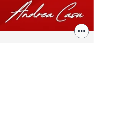
La destra boccia la
Legge Schlein: niente
fondi alla sanità
pubblica
Ma chi deve trovare le coperture per