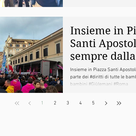
democratica
romana
Insieme in P
Santi Apostol
sempre dalla
dei diritti di 
Insieme in Piazza Santi Apostol
parte dei #diritti di tutte le bamb
tutti i bambi
bambini #Giùlemani #Roma
1
2
3
4
5