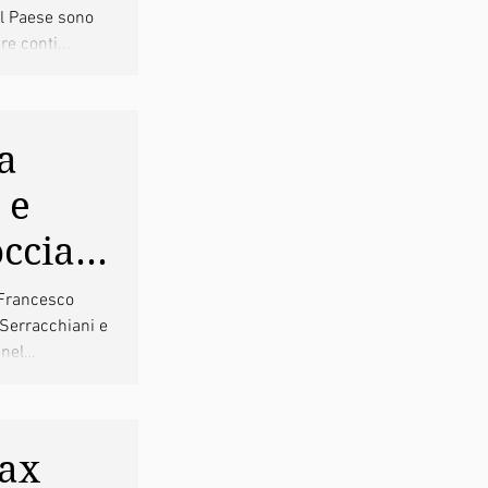
el Paese sono
re conti...
e
la
a
 e
ccia,
ora
 Francesco
 Serracchiani e
 e
 nel
ezzi
Vax