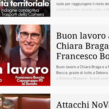
isole per raggiungere il resto d
conoscitiva
costrette, ogni singola volta, a fa
Commission
Trasporti del
Buon lavoro 
Camera
Chiara Braga
Francesco Bo
grazie a Deb
Buon lavoro a Chiara Braga e a
Boccia, grazie di tutto a Debora
Serracchiani
a Simona Malpezzi. Avanti uniti
Simona Malp
Parlamento e...
Attacchi No