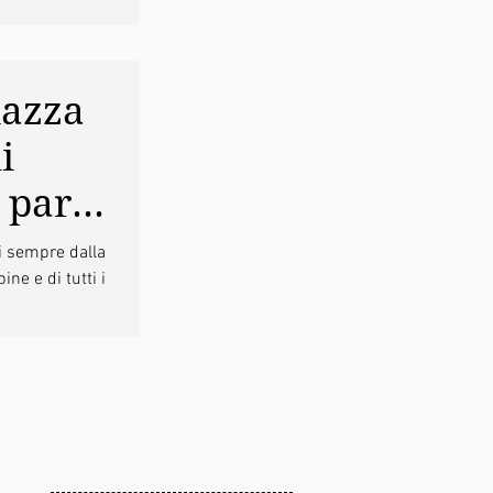
iazza
i
 parte
tutte e
i sempre dalla
ine e di tutti i
ni