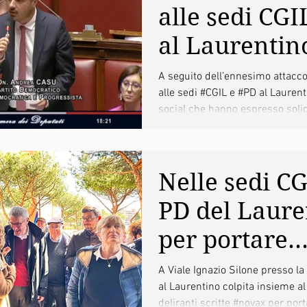
alle sedi CGI
al Laurentin
online: il mi
A seguito dell’ennesimo attacc
alle sedi #CGIL e #PD al Laurent
intervento
social che hanno espresso soli
state...
Nelle sedi CG
PD del Laure
per portare
solidarietà di
A Viale Ignazio Silone presso la
al Laurentino colpita insieme al
la comunità
deliranti scritte #novax per porta