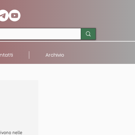
ntatti
Archivio
vivono nelle