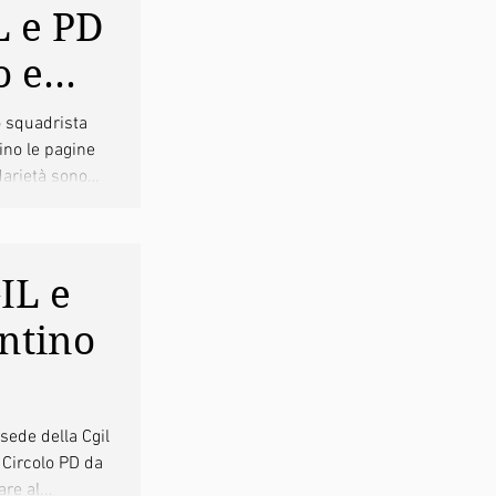
L e PD
o e
o
o squadrista
ino le pagine
darietà sono
IL e
ntino
 tutta
 sede della Cgil
 Circolo PD da
re al...