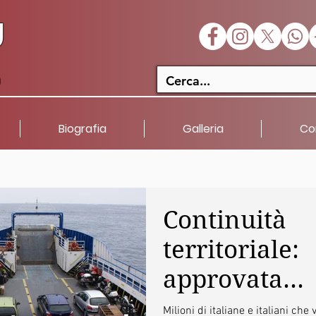
U
a
Biografia
Galleria
Co
Continuità
territoriale:
approvata
indagine
Milioni di italiane e italiani che 