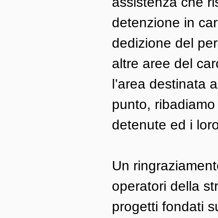
assistenza che ri
detenzione in car
dedizione del per
altre aree del carc
l’area destinata 
punto, ribadiamo 
detenute ed i lor
Un ringraziamento 
operatori della st
progetti fondati s