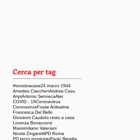
Cerca per tag
#iorestoacasa
24 marzo 1944
Amedeo Ciaccheri
Andrea Casu
Anpi
Antonio Senneca
Ater
COVID - 19
Coronaviirus
Coronavirus
Fosse Ardeatine
Francesca Del Bello
GIovanni Caudo
Io resto a casa
Lorenza Bonaccorsi
Massimiliano Valeriani
Nicola Zingaretti
PD Roma
PD terzo municipio
Paolo Beretta