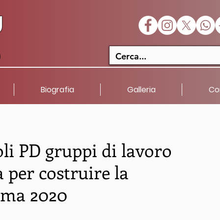
U
a
Biografia
Galleria
Co
oli PD gruppi di lavoro
à per costruire la
oma 2020