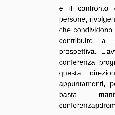
e il confronto d
persone, rivolgen
che condividono l
contribuire a 
prospettiva. L'a
conferenza prog
questa direzio
appuntamenti, pe
basta ma
conferenzapdro