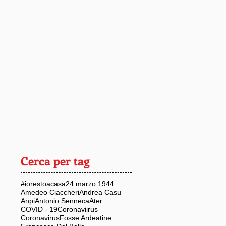
Cerca per tag
#iorestoacasa
24 marzo 1944
Amedeo Ciaccheri
Andrea Casu
Anpi
Antonio Senneca
Ater
COVID - 19
Coronaviirus
Coronavirus
Fosse Ardeatine