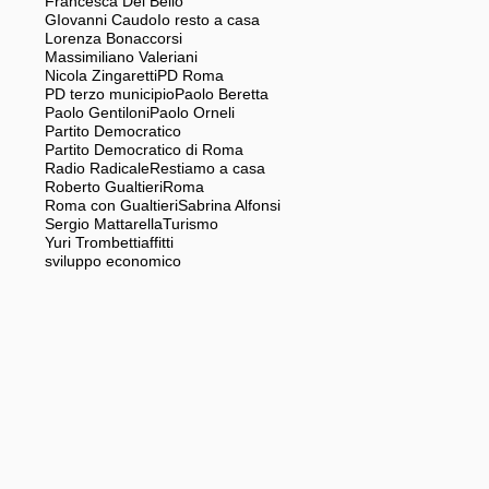
Francesca Del Bello
GIovanni Caudo
Io resto a casa
Lorenza Bonaccorsi
Massimiliano Valeriani
Nicola Zingaretti
PD Roma
PD terzo municipio
Paolo Beretta
Paolo Gentiloni
Paolo Orneli
Partito Democratico
Partito Democratico di Roma
Radio Radicale
Restiamo a casa
Roberto Gualtieri
Roma
Roma con Gualtieri
Sabrina Alfonsi
Sergio Mattarella
Turismo
Yuri Trombetti
affitti
sviluppo economico