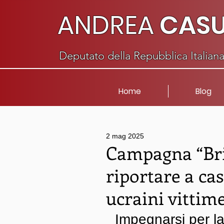
ANDREA
CAS
Deputato della Repubblica Italian
Home
Blog
2 mag 2025
Campagna “Bri
riportare a cas
ucraini vittim
Impegnarsi per la