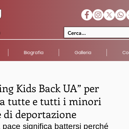
U
a
Biografia
Galleria
Co
ng Kids Back UA” per
a tutte e tutti i minori
e di deportazione
 pace significa battersi perché 