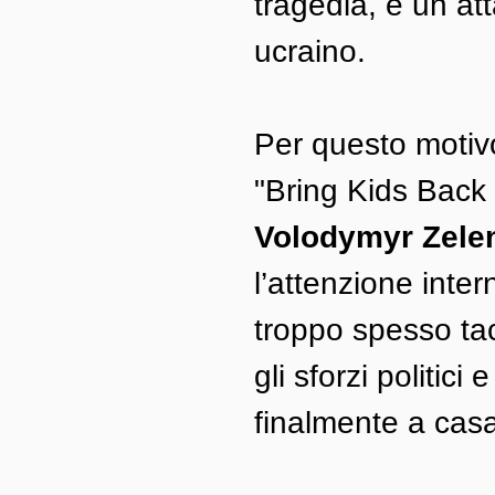
tragedia, è un att
ucraino. 
Per questo motiv
"Bring Kids Back 
Volodymyr Zele
l’attenzione int
troppo spesso taci
gli sforzi politici
finalmente a casa 