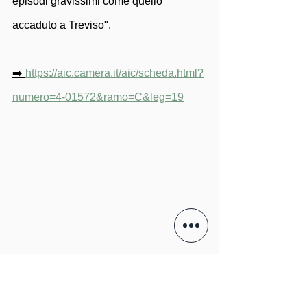
episodi gravissimi come quello 
accaduto a Treviso".
➡️ 
https://aic.camera.it/aic/scheda.html?
numero=4-01572&ramo=C&leg=19