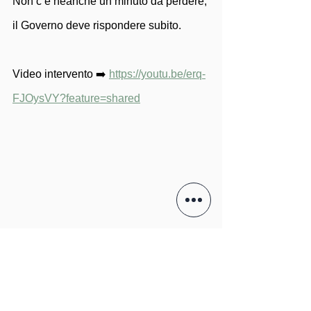
Non c’è neanche un minuto da perdere, 
il Governo deve rispondere subito.
Video intervento ➡️ 
https://youtu.be/erq-
FJOysVY?feature=shared