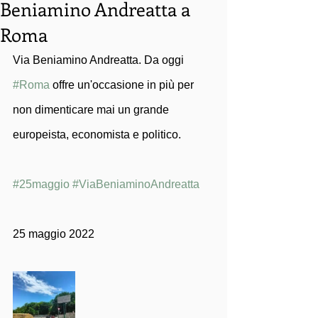
Beniamino Andreatta a
Roma
Via Beniamino Andreatta. Da oggi 
#Roma
 offre un'occasione in più per 
non dimenticare mai un grande 
europeista, economista e politico.
#25maggio
#ViaBeniaminoAndreatta
25 maggio 2022