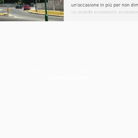
un'occasione in più per non di
un grande europeista, economista
© Andrea Casu 2023 |
andrea@andreacasu.net
Informativa sulla Privacy