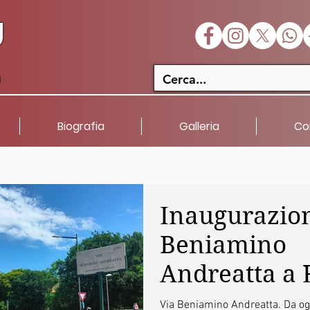
U
a
Biografia
Galleria
Co
Inaugurazion
Beniamino
Andreatta a
Via Beniamino Andreatta. Da og