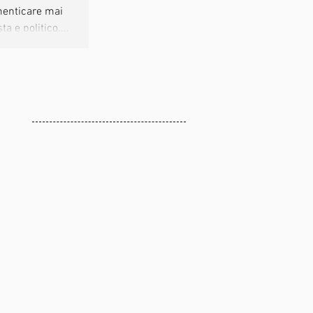
menticare mai
 e politico....