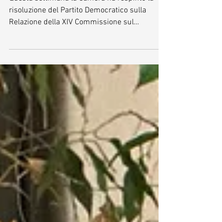
indipendente
Questa settimana la Camera ha respinto la
risoluzione del Partito Democratico sulla
Relazione della XIV Commissione sul
Programma di lavoro della Commissione per il
2026 e sulla Relazione programmatica sulla
partecipazione dell’Italia all’Unione europea
nell’anno 2026. Un voto a cui non ho potuto
partecipare per la mia squalifica per
antifascismo. Si trattava di una risoluzione, a
prima firma Piero De Luca, che chiedeva tra le
altre cose più integrazione politica europea,
sup