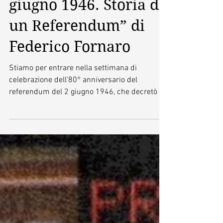
Francesco
Florenzano” e “2
giugno 1946. Storia di
un Referendum” di
Federico Fornaro
Stiamo per entrare nella settimana di
celebrazione dell’80° anniversario del
referendum del 2 giugno 1946, che decretò la
nascita della #Repubblica Italiana e l’elezione
dell’Assemblea Costituente. Ed è bello farlo nel
miglior modo possibile, con un evento per
raccontare “I giorni che riscattarono l’#Italia”.
Al Palazzo Englefield di Via Quattro Novembre,
sede dell’Università Popolare di Roma, per la