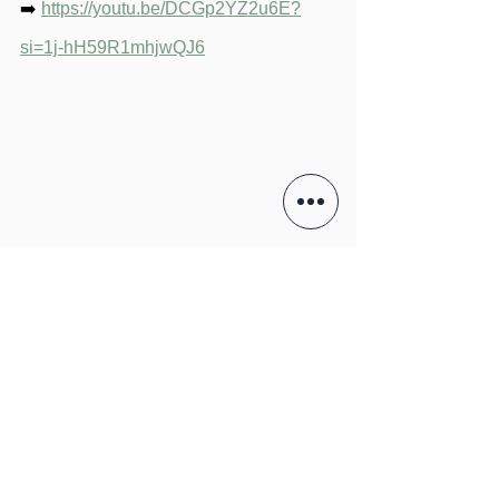
➡️ 
https://youtu.be/DCGp2YZ2u6E?
si=1j-hH59R1mhjwQJ6