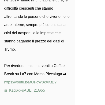
nel 2024 hanno rinunciato alle cure, le 
difficoltà crescenti che stanno 
affrontando le persone che vivono nelle 
aree interne, sempre più colpite dalla 
crisi dei trasporti, e le imprese che 
stanno pagando il prezzo dei dazi di 
Trump.
Per rivedere i mie interventi a Coffee 
Break su La7 con Marco Piccaluga ➡️ 
https://youtu.be/tOFcW8kAKfE?
si=Kzq6xFsABE_21Go5