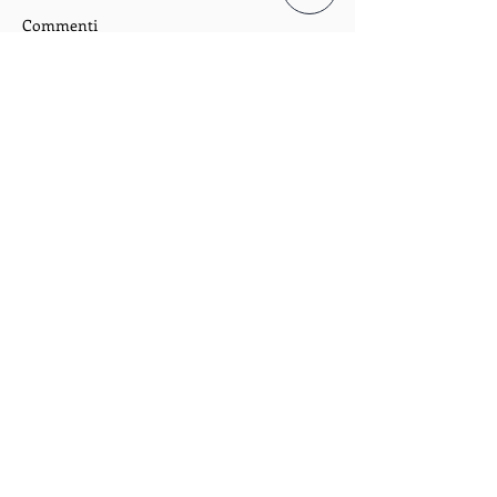
Commenti
Scrivi un commento...
Seguimi