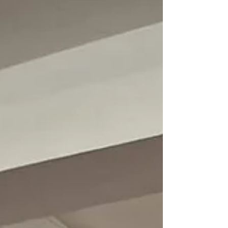
Democratico Marta Bonafoni e di tutte le
militanti e i militanti con cui solo pochi giorni
fa volantinavano di fronte alla storica sede di
Via Appia Nuova, e adesso siamo già tutte e
tutti pronti ad affrontare con lo stesso im