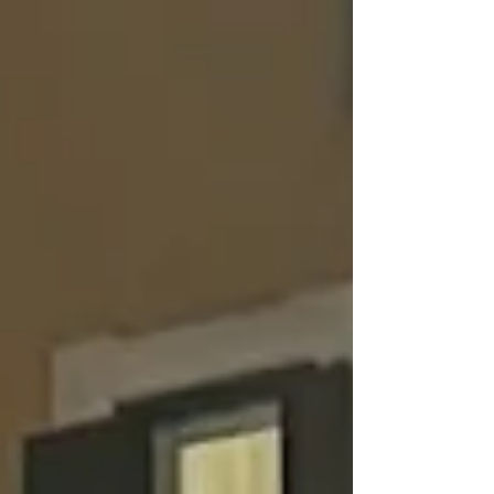
confronto e di partecipazione. Ci aspettano
grandi sfide nei prossimi mesi, insieme
saremo più forti nell’affrontarle!