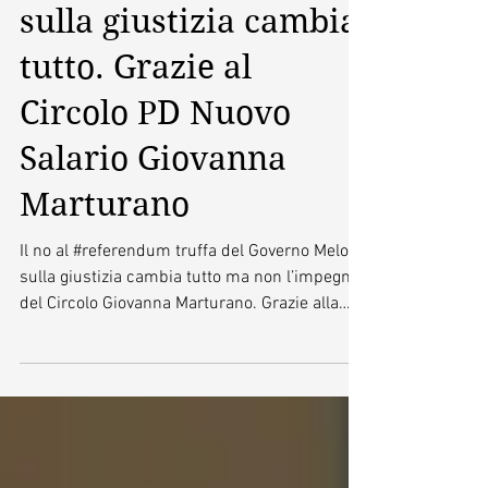
Il no al referendum
sulla giustizia cambia
tutto. Grazie al
Circolo PD Nuovo
Salario Giovanna
Marturano
Il no al #referendum truffa del Governo Meloni
sulla giustizia cambia tutto ma non l’impegno
del Circolo Giovanna Marturano. Grazie alla
segretaria Maria Teresa Ellul al consigliere di
Roma Capitale Riccardo Corbucci e a tutta la
splendida comunità di Piazza Bortolo Belotti
per aver condiviso questo bel momento di