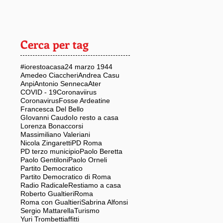
Cerca per tag
#iorestoacasa
24 marzo 1944
Amedeo Ciaccheri
Andrea Casu
Anpi
Antonio Senneca
Ater
COVID - 19
Coronaviirus
Coronavirus
Fosse Ardeatine
Francesca Del Bello
GIovanni Caudo
Io resto a casa
Lorenza Bonaccorsi
Massimiliano Valeriani
Nicola Zingaretti
PD Roma
PD terzo municipio
Paolo Beretta
Paolo Gentiloni
Paolo Orneli
Partito Democratico
Partito Democratico di Roma
Radio Radicale
Restiamo a casa
Roberto Gualtieri
Roma
Roma con Gualtieri
Sabrina Alfonsi
Sergio Mattarella
Turismo
Yuri Trombetti
affitti