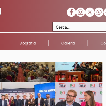
U
a
Biografia
Galleria
Co