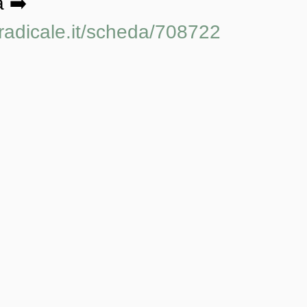
 ➡️ 
oradicale.it/scheda/708722