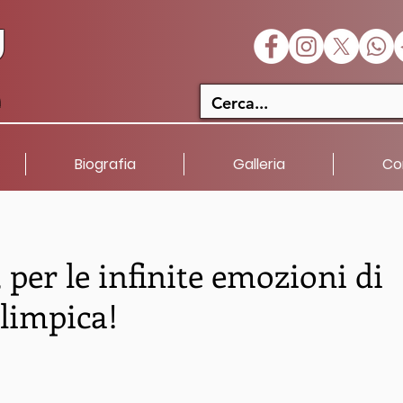
U
a
Biografia
Galleria
Co
 per le infinite emozioni di
olimpica!