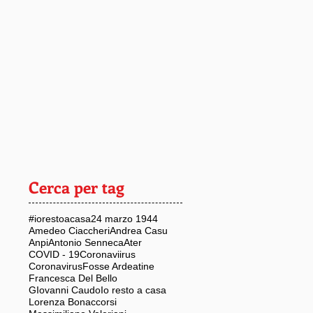
Cerca per tag
#iorestoacasa
24 marzo 1944
Amedeo Ciaccheri
Andrea Casu
Anpi
Antonio Senneca
Ater
COVID - 19
Coronaviirus
Coronavirus
Fosse Ardeatine
Francesca Del Bello
GIovanni Caudo
Io resto a casa
Lorenza Bonaccorsi