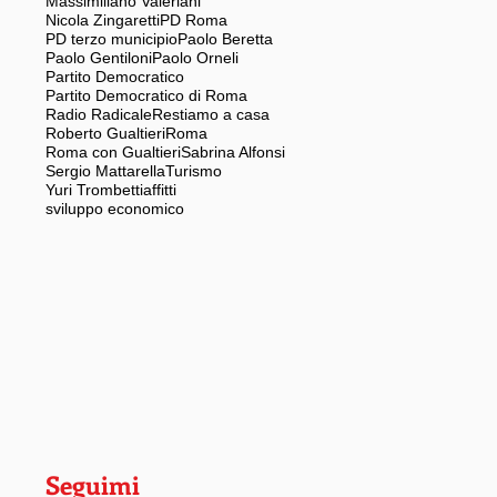
Massimiliano Valeriani
Nicola Zingaretti
PD Roma
PD terzo municipio
Paolo Beretta
Paolo Gentiloni
Paolo Orneli
Partito Democratico
Partito Democratico di Roma
Radio Radicale
Restiamo a casa
Roberto Gualtieri
Roma
Roma con Gualtieri
Sabrina Alfonsi
Sergio Mattarella
Turismo
Yuri Trombetti
affitti
sviluppo economico
Seguimi