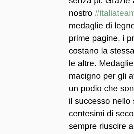
senza pl. Grazie 
nostro 
#italiatea
medaglie di legno
prime pagine, i p
costano la stessa f
le altre. Medagl
macigno per gli at
un podio che sono
il successo nello 
centesimi di seco
sempre riuscire a