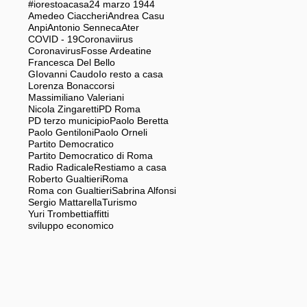
#iorestoacasa
24 marzo 1944
Amedeo Ciaccheri
Andrea Casu
Anpi
Antonio Senneca
Ater
COVID - 19
Coronaviirus
Coronavirus
Fosse Ardeatine
Francesca Del Bello
GIovanni Caudo
Io resto a casa
Lorenza Bonaccorsi
Massimiliano Valeriani
Nicola Zingaretti
PD Roma
PD terzo municipio
Paolo Beretta
Paolo Gentiloni
Paolo Orneli
Partito Democratico
Partito Democratico di Roma
Radio Radicale
Restiamo a casa
Roberto Gualtieri
Roma
Roma con Gualtieri
Sabrina Alfonsi
Sergio Mattarella
Turismo
Yuri Trombetti
affitti
sviluppo economico