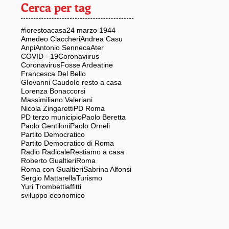
Cerca per tag
#iorestoacasa
24 marzo 1944
Amedeo Ciaccheri
Andrea Casu
Anpi
Antonio Senneca
Ater
COVID - 19
Coronaviirus
Coronavirus
Fosse Ardeatine
Francesca Del Bello
GIovanni Caudo
Io resto a casa
Lorenza Bonaccorsi
Massimiliano Valeriani
Nicola Zingaretti
PD Roma
PD terzo municipio
Paolo Beretta
Paolo Gentiloni
Paolo Orneli
Partito Democratico
Partito Democratico di Roma
Radio Radicale
Restiamo a casa
Roberto Gualtieri
Roma
Roma con Gualtieri
Sabrina Alfonsi
Sergio Mattarella
Turismo
Yuri Trombetti
affitti
sviluppo economico