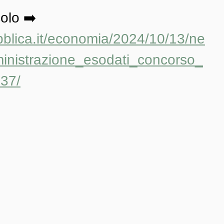
colo ➡️ 
bblica.it/economia/2024/10/13/ne
inistrazione_esodati_concorso_
037/