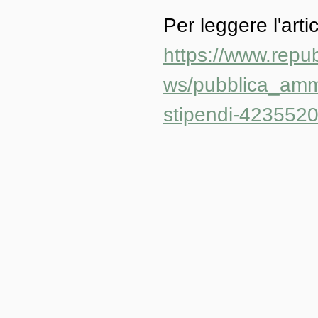
Per leggere l'arti
https://www.repu
ws/pubblica_amm
stipendi-423552