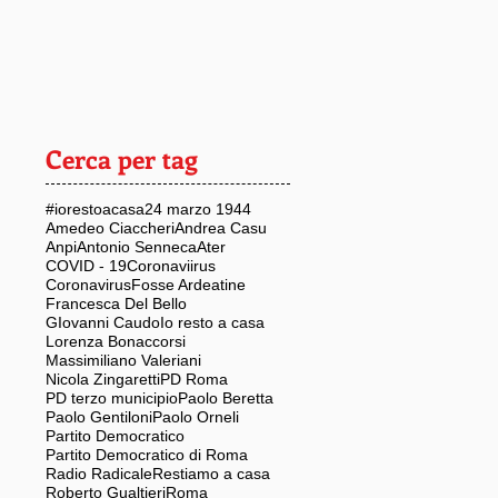
Cerca per tag
#iorestoacasa
24 marzo 1944
Amedeo Ciaccheri
Andrea Casu
Anpi
Antonio Senneca
Ater
COVID - 19
Coronaviirus
Coronavirus
Fosse Ardeatine
Francesca Del Bello
GIovanni Caudo
Io resto a casa
Lorenza Bonaccorsi
Massimiliano Valeriani
Nicola Zingaretti
PD Roma
PD terzo municipio
Paolo Beretta
Paolo Gentiloni
Paolo Orneli
Partito Democratico
Partito Democratico di Roma
Radio Radicale
Restiamo a casa
Roberto Gualtieri
Roma