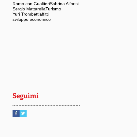
Roma con Gualtieri
Sabrina Alfonsi
Sergio Mattarella
Turismo
Yuri Trombetti
affitti
sviluppo economico
Seguimi