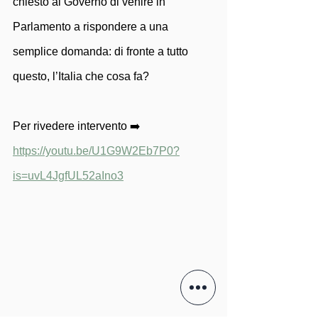
chiesto al Governo di venire in 
Parlamento a rispondere a una 
semplice domanda: di fronte a tutto 
questo, l’Italia che cosa fa?
Per rivedere intervento ➡️  
https://youtu.be/U1G9W2Eb7P0?
is=uvL4JgfUL52aIno3