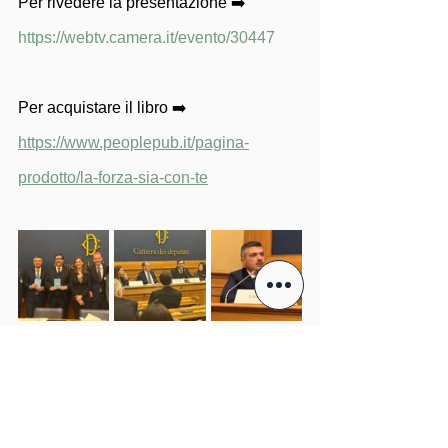
Per rivedere la presentazione ➡️ 
https://webtv.camera.it/evento/30447
Per acquistare il libro ➡️ 
https://www.peoplepub.it/pagina-
prodotto/la-forza-sia-con-te