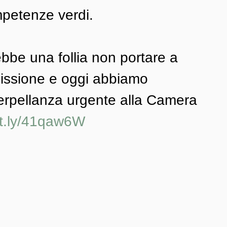
petenze verdi. 
be una follia non portare a 
issione e oggi abbiamo 
erpellanza urgente alla Camera 
it.ly/41qaw6W