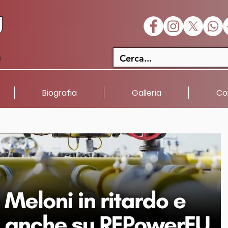
U
a
Biografia
Galleria
Co