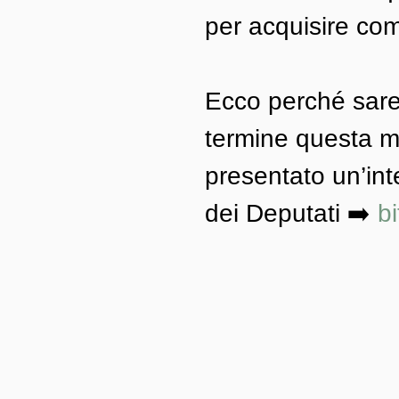
per acquisire com
Ecco perché sareb
termine questa m
presentato un’int
dei Deputati ➡️ 
b