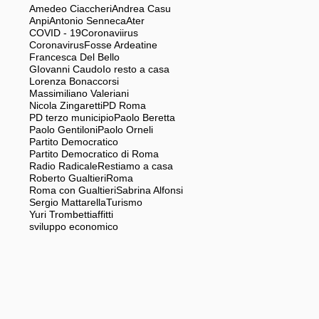
Amedeo Ciaccheri
Andrea Casu
Anpi
Antonio Senneca
Ater
COVID - 19
Coronaviirus
Coronavirus
Fosse Ardeatine
Francesca Del Bello
GIovanni Caudo
Io resto a casa
Lorenza Bonaccorsi
Massimiliano Valeriani
Nicola Zingaretti
PD Roma
PD terzo municipio
Paolo Beretta
Paolo Gentiloni
Paolo Orneli
Partito Democratico
Partito Democratico di Roma
Radio Radicale
Restiamo a casa
Roberto Gualtieri
Roma
Roma con Gualtieri
Sabrina Alfonsi
Sergio Mattarella
Turismo
Yuri Trombetti
affitti
sviluppo economico