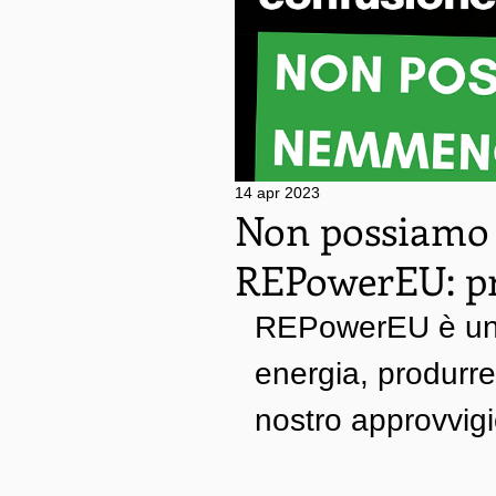
14 apr 2023
Non possiamo s
REPowerEU: pr
REPowerEU è un p
energia, produrre 
nostro approvvig