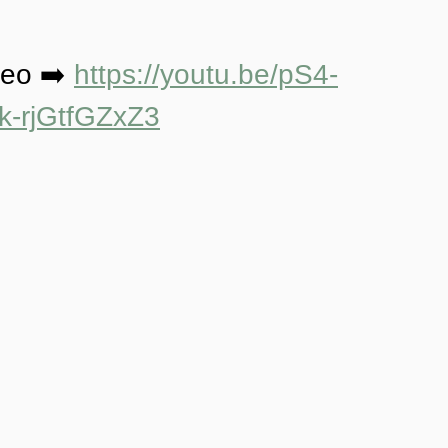
deo ➡️ 
https://youtu.be/pS4-
k-rjGtfGZxZ3