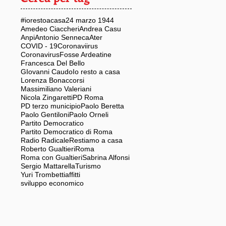
#iorestoacasa
24 marzo 1944
Amedeo Ciaccheri
Andrea Casu
Anpi
Antonio Senneca
Ater
COVID - 19
Coronaviirus
Coronavirus
Fosse Ardeatine
Francesca Del Bello
GIovanni Caudo
Io resto a casa
Lorenza Bonaccorsi
Massimiliano Valeriani
Nicola Zingaretti
PD Roma
PD terzo municipio
Paolo Beretta
Paolo Gentiloni
Paolo Orneli
Partito Democratico
Partito Democratico di Roma
Radio Radicale
Restiamo a casa
Roberto Gualtieri
Roma
Roma con Gualtieri
Sabrina Alfonsi
Sergio Mattarella
Turismo
Yuri Trombetti
affitti
sviluppo economico