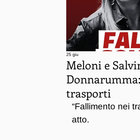
25 giu
Meloni e Salvi
Donnarumma: f
trasporti
“Fallimento nei tr
atto.