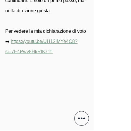
continuare. È solo un primo passo, ma 
nella direzione giusta.
Per vedere la mia dichiarazione di voto 
➡️ 
https://youtu.be/UH12lMYe4C8?
si=7E4Pwv8HkRtKz1fl