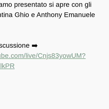
mo presentato si apre con gli 
lentina Ghio e Anthony Emanuele 
iscussione ➡️ 
tube.com/live/Cnjs83yowUM?
SlkPR