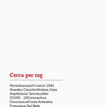
Cerca per tag
#iorestoacasa
24 marzo 1944
Amedeo Ciaccheri
Andrea Casu
Anpi
Antonio Senneca
Ater
COVID - 19
Coronaviirus
Coronavirus
Fosse Ardeatine
Francesca Del Bello