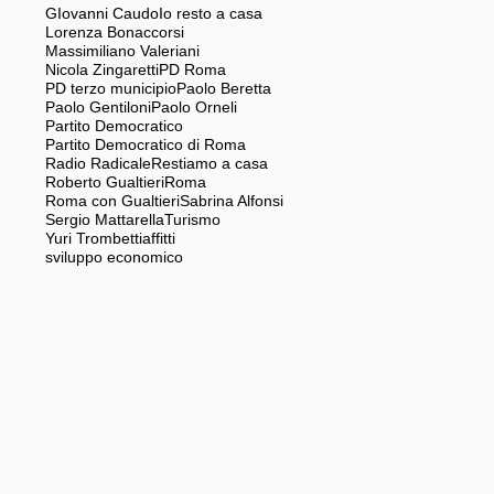
GIovanni Caudo
Io resto a casa
Lorenza Bonaccorsi
Massimiliano Valeriani
Nicola Zingaretti
PD Roma
PD terzo municipio
Paolo Beretta
Paolo Gentiloni
Paolo Orneli
Partito Democratico
Partito Democratico di Roma
Radio Radicale
Restiamo a casa
Roberto Gualtieri
Roma
Roma con Gualtieri
Sabrina Alfonsi
Sergio Mattarella
Turismo
Yuri Trombetti
affitti
sviluppo economico