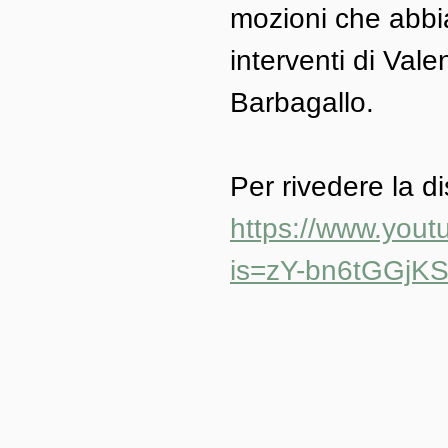
mozioni che abbia
interventi di Va
Barbagallo.
Per rivedere la d
https://www.you
is=zY-bn6tGGjK