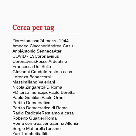
Cerca per tag
#iorestoacasa
24 marzo 1944
Amedeo Ciaccheri
Andrea Casu
Anpi
Antonio Senneca
Ater
COVID - 19
Coronaviirus
Coronavirus
Fosse Ardeatine
Francesca Del Bello
GIovanni Caudo
Io resto a casa
Lorenza Bonaccorsi
Massimiliano Valeriani
Nicola Zingaretti
PD Roma
PD terzo municipio
Paolo Beretta
Paolo Gentiloni
Paolo Orneli
Partito Democratico
Partito Democratico di Roma
Radio Radicale
Restiamo a casa
Roberto Gualtieri
Roma
Roma con Gualtieri
Sabrina Alfonsi
Sergio Mattarella
Turismo
Yuri Trombetti
affitti