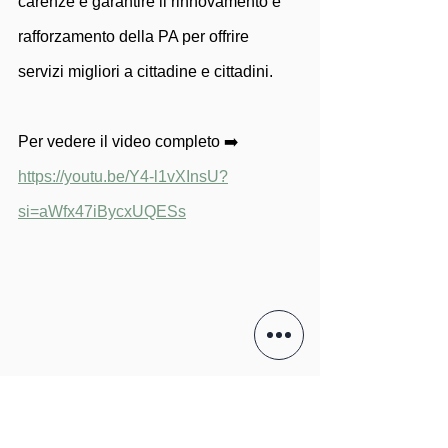
carenze e garantire il rinnovamento e 
rafforzamento della PA per offrire 
servizi migliori a cittadine e cittadini.
Per vedere il video completo ➡️ 
https://youtu.be/Y4-l1vXInsU?
si=aWfx47iBycxUQESs