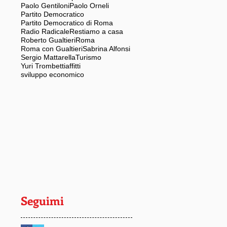
Paolo Gentiloni
Paolo Orneli
Partito Democratico
Partito Democratico di Roma
Radio Radicale
Restiamo a casa
Roberto Gualtieri
Roma
Roma con Gualtieri
Sabrina Alfonsi
Sergio Mattarella
Turismo
Yuri Trombetti
affitti
sviluppo economico
Seguimi