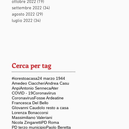
ottobre 2022
(19)
19 post
settembre 2022
(34)
34 post
agosto 2022
(29)
29 post
luglio 2022
(34)
34 post
Cerca per tag
#iorestoacasa
24 marzo 1944
Amedeo Ciaccheri
Andrea Casu
Anpi
Antonio Senneca
Ater
COVID - 19
Coronaviirus
Coronavirus
Fosse Ardeatine
Francesca Del Bello
GIovanni Caudo
Io resto a casa
Lorenza Bonaccorsi
Massimiliano Valeriani
Nicola Zingaretti
PD Roma
PD terzo municipio
Paolo Beretta