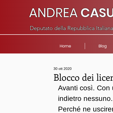
ANDREA
CAS
Deputato della Repubblica Italian
Home
Blog
30 ott 2020
Blocco dei lic
Avanti così. Con 
indietro nessuno.
Perché ne uscirem