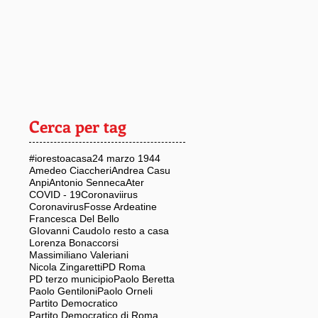
Cerca per tag
#iorestoacasa
24 marzo 1944
Amedeo Ciaccheri
Andrea Casu
Anpi
Antonio Senneca
Ater
COVID - 19
Coronaviirus
Coronavirus
Fosse Ardeatine
Francesca Del Bello
GIovanni Caudo
Io resto a casa
Lorenza Bonaccorsi
Massimiliano Valeriani
Nicola Zingaretti
PD Roma
PD terzo municipio
Paolo Beretta
Paolo Gentiloni
Paolo Orneli
Partito Democratico
Partito Democratico di Roma