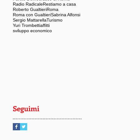
Radio Radicale
Restiamo a casa
Roberto Gualtieri
Roma
Roma con Gualtieri
Sabrina Alfonsi
Sergio Mattarella
Turismo
Yuri Trombetti
affitti
sviluppo economico
Seguimi