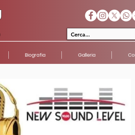
U
a
Biografia
Galleria
Co