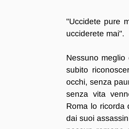
"Uccidete pure m
ucciderete mai". 
Nessuno meglio 
subito riconosce
occhi, senza paura
senza vita venne
Roma lo ricorda q
dai suoi assassini