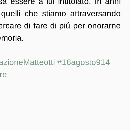
essere a lui intitolato. In anni 
quelli che stiamo attraversando 
rcare di fare di piú per onorarne 
emoria.
zioneMatteotti
#16agosto914
re