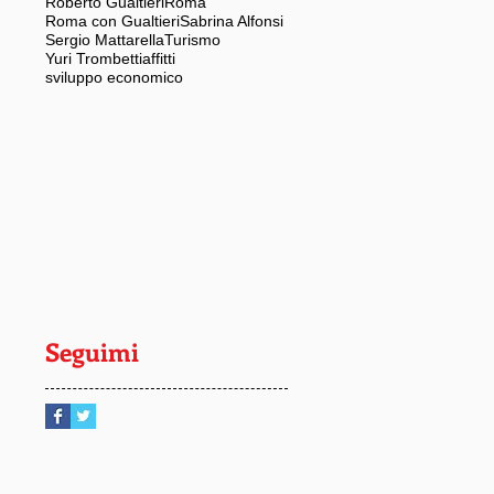
Roberto Gualtieri
Roma
Roma con Gualtieri
Sabrina Alfonsi
Sergio Mattarella
Turismo
Yuri Trombetti
affitti
sviluppo economico
Seguimi