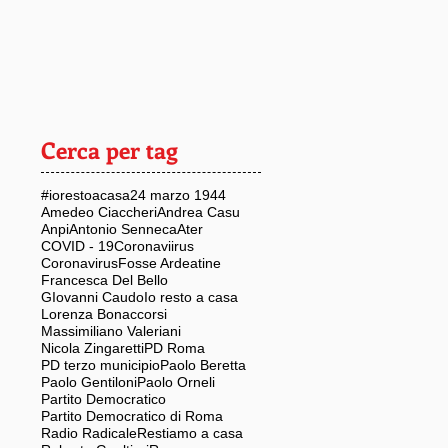
Cerca per tag
#iorestoacasa
24 marzo 1944
Amedeo Ciaccheri
Andrea Casu
Anpi
Antonio Senneca
Ater
COVID - 19
Coronaviirus
Coronavirus
Fosse Ardeatine
Francesca Del Bello
GIovanni Caudo
Io resto a casa
Lorenza Bonaccorsi
Massimiliano Valeriani
Nicola Zingaretti
PD Roma
PD terzo municipio
Paolo Beretta
Paolo Gentiloni
Paolo Orneli
Partito Democratico
Partito Democratico di Roma
Radio Radicale
Restiamo a casa