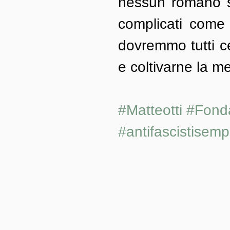
nessun romano sa 
complicati come 
dovremmo tutti ce
e coltivarne la m
#Matteotti
#Fonda
#antifascistisemp