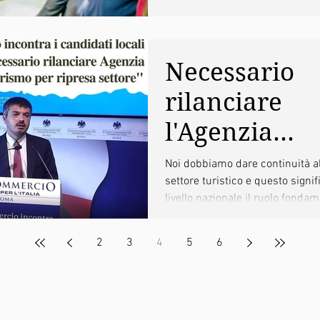
cresce
con...
Necessario
rilanciare
l'Agenzia
nazionale de
Noi dobbiamo dare continuità al
settore turistico e questo signif
turismo per 
livello nazionale il ruolo fondam
ripresa del s
2
3
4
5
6