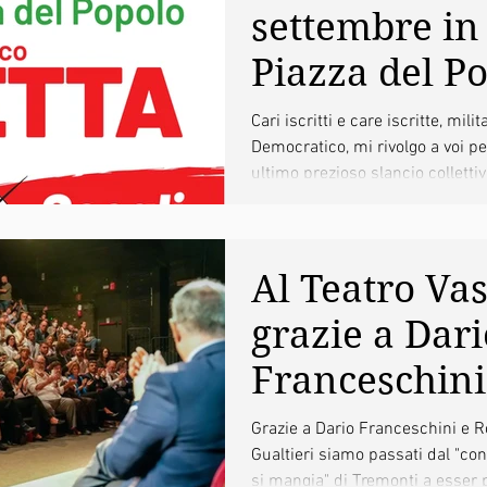
settembre in
Piazza del Po
alle ore 18:
Cari iscritti e care iscritte, milit
Democratico, mi rivolgo a voi p
l'appello del
ultimo prezioso slancio collettivo
Segretario E
Letta
Al Teatro Vas
grazie a Dari
Franceschini
Roberto Gual
Grazie a Dario Franceschini e R
Gualtieri siamo passati dal "con la cultura non
con la cultur
si mangia" di Tremonti a esser 