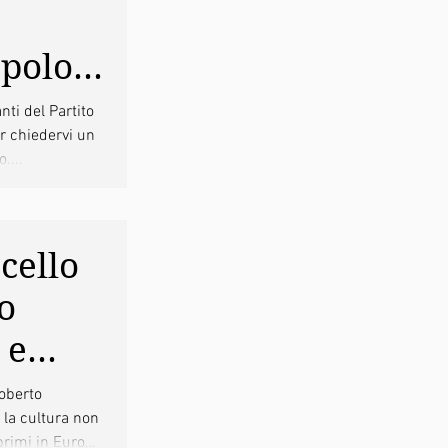
polo,
anti del Partito
er chiedervi un
....
nrico
cello
o
 e
tieri
oberto
a si
primi in Europa