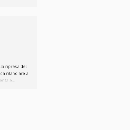
l
la ripresa del
ica rilanciare a
la
entale...
ettore