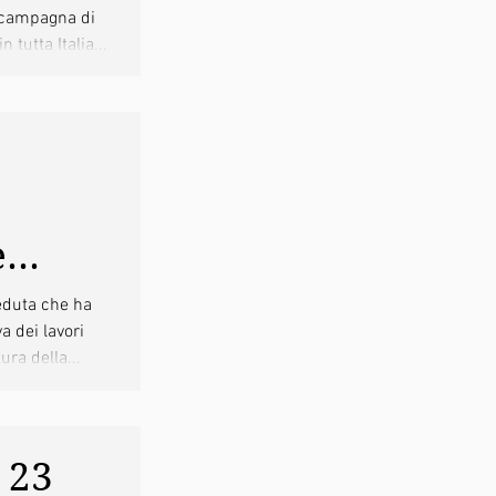
 campagna di
e 17 e
 tutta Italia...
e
eduta che ha
a dei lavori
 mio
ura della...
 23