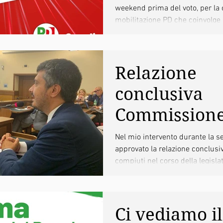
weekend prima del voto, per la
mobilitazion
mobilitazione PD che coinvolge in
18 settembre
Relazione
conclusiva
Commission
Bicamerale
Nel mio intervento durante la s
approvato la relazione conclusiv
Ecomafie: il
compiuti nel corso della legislat
intervento
Ci vediamo il