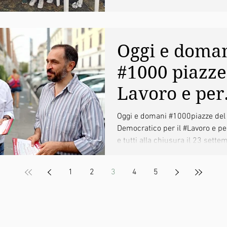
fianco del...
Oggi e doma
#1000 piazze 
Lavoro e per
invitare tutte
Oggi e domani #1000piazze del 
Democratico per il #Lavoro e per
tutti alla ch
e tutti alla chiusura il 23 sette
il 23 settemb
del...
1
2
3
4
5