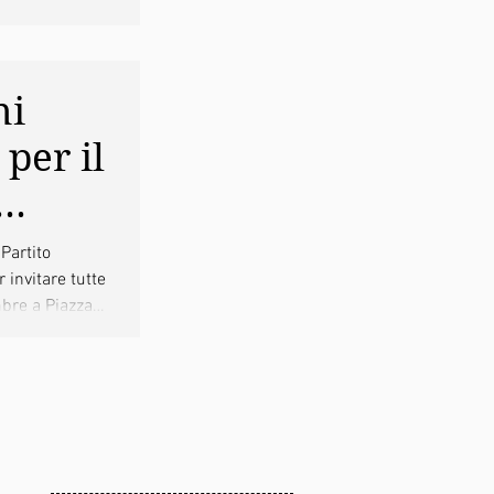
ni
per il
 e
Partito
 invitare tutte
iusura
mbre a Piazza
re