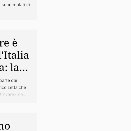
i sono malati di
..
 nudge
re è
'Italia
a: la
a su Il
parte dai
ico Letta che
v
 trovare una...
no