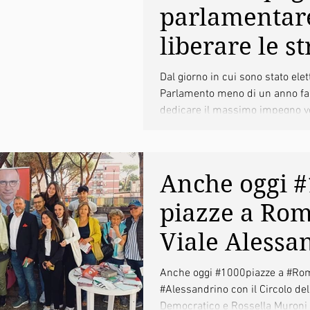
parlamentar
liberare le s
da tutti i veic
Dal giorno in cui sono stato elet
Parlamento meno di un anno fa 
fuori uso
dedicare il massimo impegno v
iniziativa volta...
Anche oggi 
piazze a Ro
Viale Alessa
a Piramide
Anche oggi #1000piazze a #Rom
#Alessandrino con il Circolo del
Democratico e Rossella Muroni 