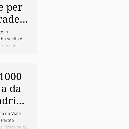
e per
trade
oli
to in
ho scelto di
erso ogni
#1000
ma da
ndrino
a da Viale
 Partito
a Piramide al