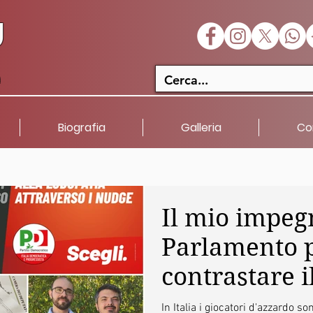
U
a
Biografia
Galleria
Co
Il mio impeg
Parlamento 
contrastare i
fenomeno de
In Italia i giocatori d'azzardo sono tra gli 8 e i