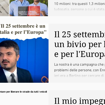
10 milioni: tra questi 1,3 milion
ludopatia
ludopatia, persone a cui è stata.
attraverso i
Il 25 settemb
un bivio per l
e per l'Europ
mia intervist
La nostra è una campagna che 
problemi delle persone, con Enr
Riformista T
ieri era a Berlino per cercare di
Il mio impeg