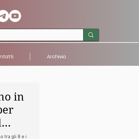
ntatti
Archivio
no in
per
l
lla