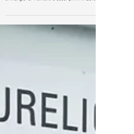
Gualtieri siamo passati dal "con la cultura non
si mangia" di Tremonti a esser primi in Europa
con...