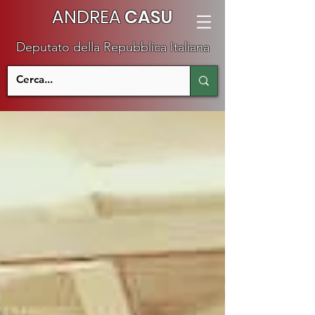
ANDREA
CASU
Deputato della Repubblica Italiana