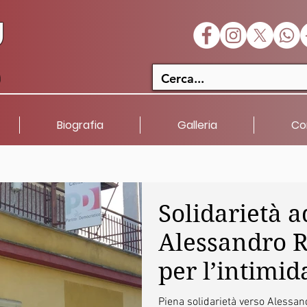
U
a
Biografia
Galleria
Co
Solidarietà a
Alessandro R
per l’intimi
subita
Piena solidarietà verso Alessan