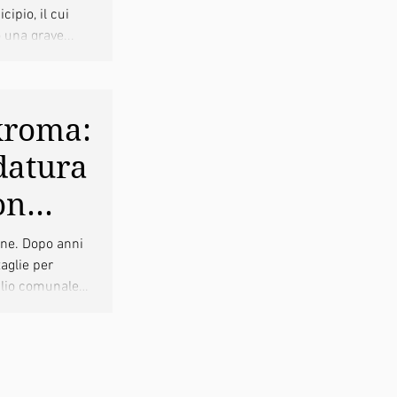
ipio, il cui
 una grave...
xroma:
datura
on
ndaco
one. Dopo anni
taglie per
glio comunale