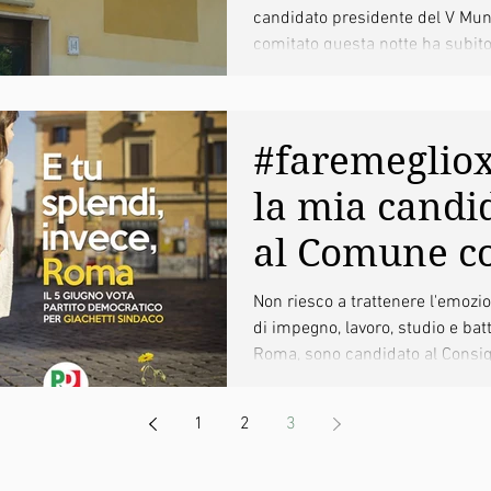
candidato presidente del V Munic
comitato questa notte ha subito
#faremeglio
la mia candi
al Comune c
Giachetti Si
Non riesco a trattenere l'emozi
di impegno, lavoro, studio e bat
Roma, sono candidato al Consi
di...
1
2
3