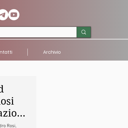
ntatti
Archivio
d
osi
dazione
dro Rosi,