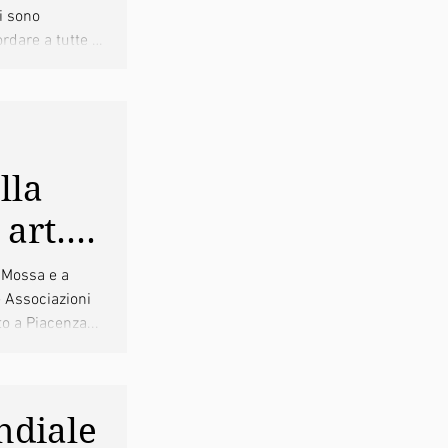
gi sono
rdare a tutte e
lla
 art.
ntire
 Mossa e a
e Associazioni
to a Piacenza...
n
ndiale