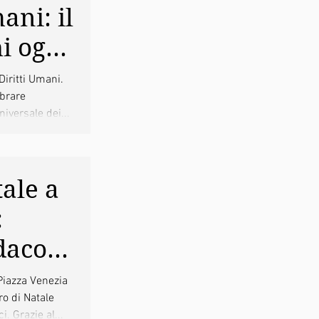
ani: il
i ogni
te per
Diritti Umani.
ebrare
tà
iversale dei...
ale a
:
daco
ma
Piazza Venezia
ro di Natale
i. Grazie al...