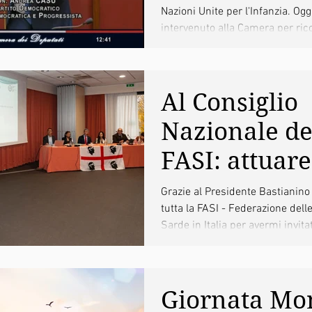
Nazioni Unite per l'Infanzia. Og
Parlamento
intervenuto alla Camera per rico
a tutti...
Al Consiglio
Nazionale de
FASI: attuare
119 per gara
Grazie al Presidente Bastianino
tutta la FASI - Federazione dell
continuità
Sarde in Italia per avermi invita
territoriale i
manovra
Giornata Mo