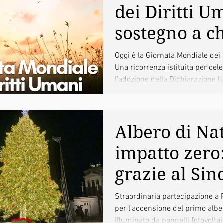
dei Diritti Um
sostegno a ch
giorno si bat
Oggi è la Giornata Mondiale dei 
Una ricorrenza istituita per cel
diritti e liber
l’adozione della Dichiarazione Un
Albero di Nat
impatto zero
grazie al Sin
Gualtieri Ro
Straordinaria partecipazione a 
per l’accensione del primo albe
sceglie la
illuminato da pannelli fotovoltaic