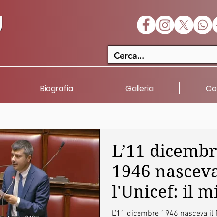
U
a
Biografia
Galleria
Co
L’11 dicembr
1946 nascev
l'Unicef: il m
intervento i
L’11 dicembre 1946 nasceva il 