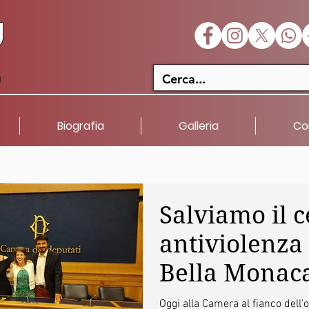
U
a
Biografia
Galleria
Co
Salviamo il 
antiviolenza 
Bella Monac
Oggi alla Camera al fianco dell'