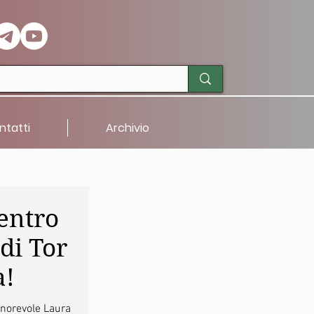
ntatti
Archivio
centro
di Tor
a!
onorevole Laura