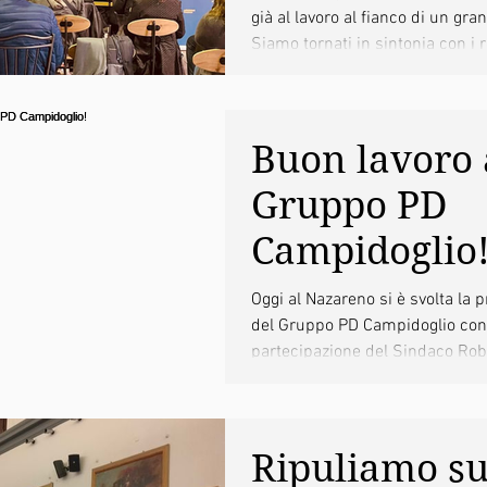
già al lavoro al fianco di un gr
Siamo tornati in sintonia con i
seguendo la linea di apertura, u
prossimità indicata dal segreta
Enrico Letta , in continuità con i
Buon lavoro 
Nicola Zingaretti . Grazie all'impegno di tutta la
nostra comunità, insieme alle fo
Gruppo PD
coalizione, siamo protagonisti ne
della città, ora dobbiamo coinvo
Campidoglio
energie nel nostro lavoro con l'
Oggi al Nazareno si è svolta la 
del Gruppo PD Campidoglio con
partecipazione del Sindaco Robe
Su proposta...
Ripuliamo su