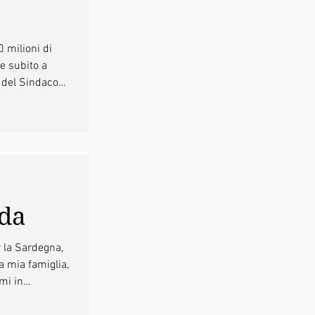
0 milioni di
e subito a
o del Sindaco
tti noi.
rda
 la Sardegna,
a mia famiglia,
rmi in
da per