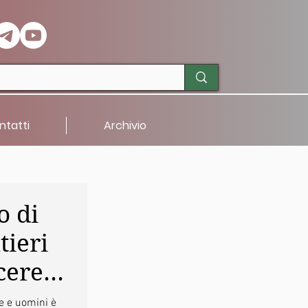
ntatti
Archivio
o di
tieri
cere
e e uomini è