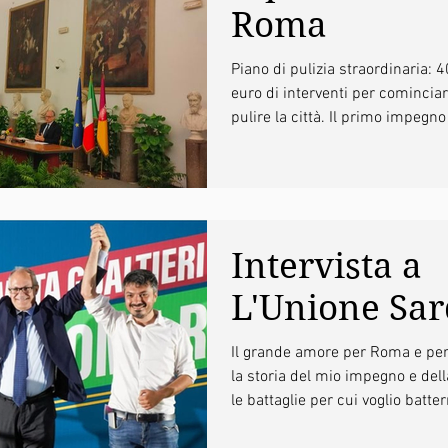
Roma
Piano di pulizia straordinaria: 4
euro di interventi per cominciar
pulire la città. Il primo impegn
Roberto Gualtieri. Per Roma. E tu
Intervista a
L'Unione Sa
Il grande amore per Roma e per
la storia del mio impegno e dell
le battaglie per cui voglio batte
Parlamento. Grazie a L'Unione Sar