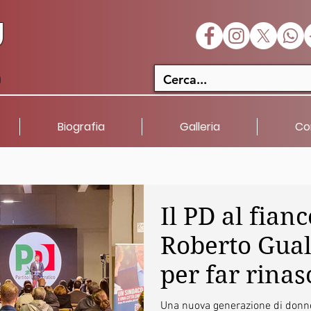
U
a
Biografia
Galleria
Co
Il PD al fianc
Roberto Gual
per far rinas
Roma
Una nuova generazione di donn