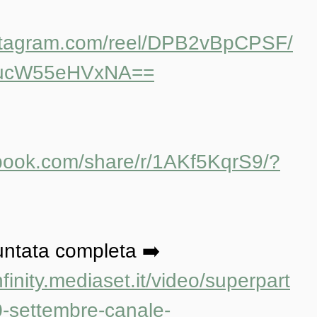
tagram.com/reel/DPB2vBpCPSF/
ucW55eHVxNA==
ebook.com/share/r/1AKf5KqrS9/?
untata completa ➡️ 
finity.mediaset.it/video/superpart
0-settembre-canale-