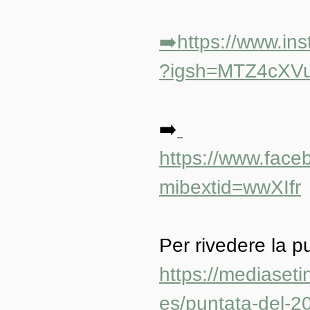
➡️https://
www.ins
?igsh=MTZ4cXV
➡️
https://www.fac
mibextid=wwXIfr
Per rivedere la p
https://mediasetin
es/puntata-del-2