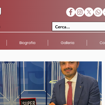
U
a
Biografia
Galleria
Co