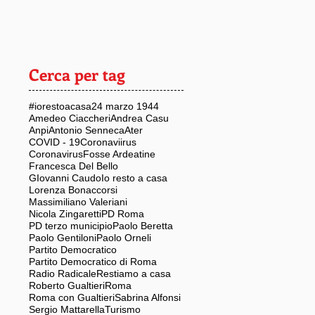
Cerca per tag
#iorestoacasa
24 marzo 1944
Amedeo Ciaccheri
Andrea Casu
Anpi
Antonio Senneca
Ater
COVID - 19
Coronaviirus
Coronavirus
Fosse Ardeatine
Francesca Del Bello
GIovanni Caudo
Io resto a casa
Lorenza Bonaccorsi
Massimiliano Valeriani
Nicola Zingaretti
PD Roma
PD terzo municipio
Paolo Beretta
Paolo Gentiloni
Paolo Orneli
Partito Democratico
Partito Democratico di Roma
Radio Radicale
Restiamo a casa
Roberto Gualtieri
Roma
Roma con Gualtieri
Sabrina Alfonsi
Sergio Mattarella
Turismo