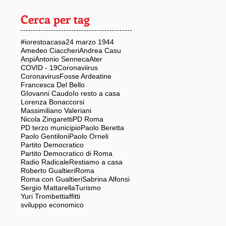
Cerca per tag
#iorestoacasa
24 marzo 1944
Amedeo Ciaccheri
Andrea Casu
Anpi
Antonio Senneca
Ater
COVID - 19
Coronaviirus
Coronavirus
Fosse Ardeatine
Francesca Del Bello
GIovanni Caudo
Io resto a casa
Lorenza Bonaccorsi
Massimiliano Valeriani
Nicola Zingaretti
PD Roma
PD terzo municipio
Paolo Beretta
Paolo Gentiloni
Paolo Orneli
Partito Democratico
Partito Democratico di Roma
Radio Radicale
Restiamo a casa
Roberto Gualtieri
Roma
Roma con Gualtieri
Sabrina Alfonsi
Sergio Mattarella
Turismo
Yuri Trombetti
affitti
sviluppo economico