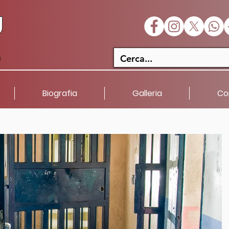
U
a
Biografia
Galleria
Co