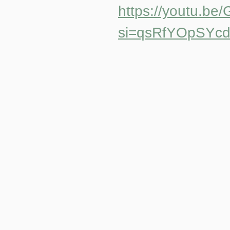
https://youtu.b
si=qsRfYOpSYc