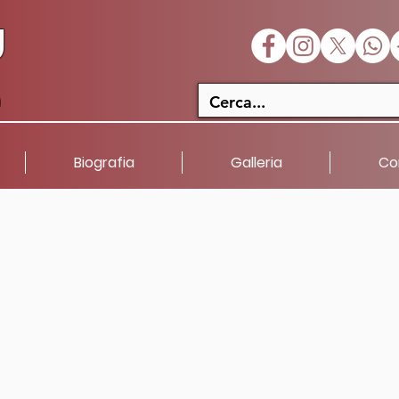
U
a
Biografia
Galleria
Co