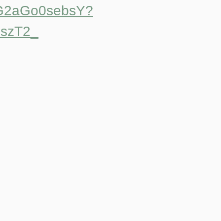
e/G2aGo0sebsY?
dszT2_